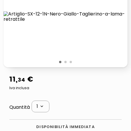
lucidatrice pavimenti
italia independent occhiali sole 0703 thin rotondo sun
pattumiera raccolta differenziata
crema funghi porcini tartufo
1
2
3
11
,
€
34
Iva inclusa
1
Quantità
DISPONIBILITÀ IMMEDIATA