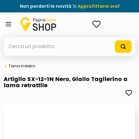
Non perderti le novità 🚀
Approfittane ora
!
ACCEDI
Cerca un prodotto
Torna indietro
elenchi telefonici
Artiglio SX-12-1N Nero, Giallo Taglierino a
lama retrattile
orologio parete
porta tv
meme
elenco
ombrelloni