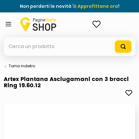
Non perderti le novità 🚀
Approfittane ora
!
ACCEDI
Cerca un prodotto
Torna indietro
elenchi telefonici
Artex Piantana Asciugamani con 3 bracci
Ring 19.60.12
orologio parete
meme
porta tv
elenco
ombrelloni