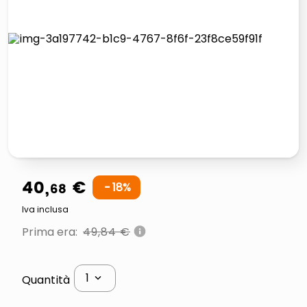
italia independent occhiali sole 0703 thin rotondo sun
lucidatrice pavimenti
pattumiera raccolta differenziata
asciuga capelli spazzola
40
,
€
68
18%
Iva inclusa
Prima era:
49
,
84
€
1
Quantità