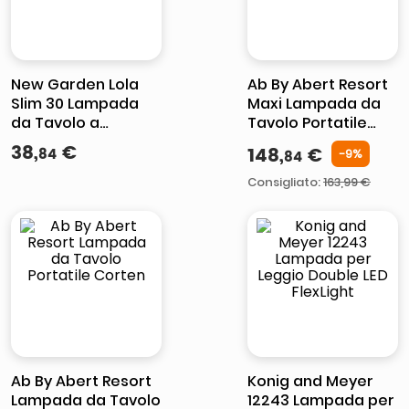
New Garden Lola
Ab By Abert Resort
Slim 30 Lampada
Maxi Lampada da
da Tavolo a
Tavolo Portatile
Batteria Antracite
Antracite
38
,
€
148
,
€
84
-
9
%
84
Consigliato
:
163,99 €
Ab By Abert Resort
Konig and Meyer
Lampada da Tavolo
12243 Lampada per