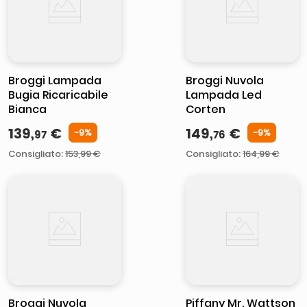
Broggi Lampada
Broggi Nuvola
Bugia Ricaricabile
Lampada Led
Bianca
Corten
139
,
€
149
,
€
-
9
%
-
9
%
97
76
Consigliato
:
153,99 €
Consigliato
:
164,99 €
Broggi Nuvola
Piffany Mr. Wattson