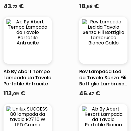
lampada a clip per
43
,
€
18
,
€
72
68
leggio
Ab By Abert Tempo
Rev Lampada Led
Lampada da Tavolo
da Tavolo Senza Fili
Portatile Antracite
Bottiglia Lambrusco
Bianco Caldo
113
,
€
46
,
€
09
47