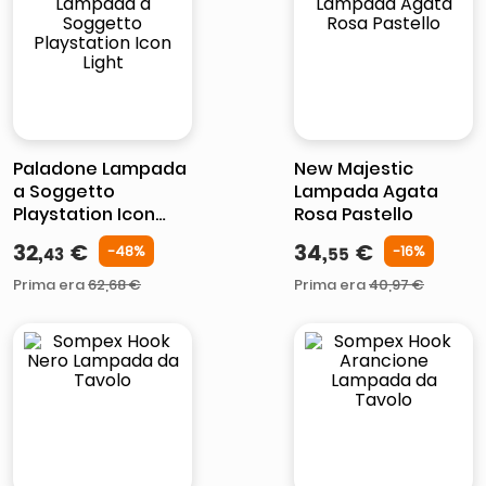
lucidatrice pavimenti
italia independent occhiali sole 0703 thin rotondo sun
pattumiera raccolta differenziata
elenco telefonico
Paladone Lampada
New Majestic
a Soggetto
Lampada Agata
Playstation Icon
Rosa Pastello
Light
32
,
€
34
,
€
-
48%
-
16%
43
55
Prima era
62
,
68
€
Prima era
40
,
97
€