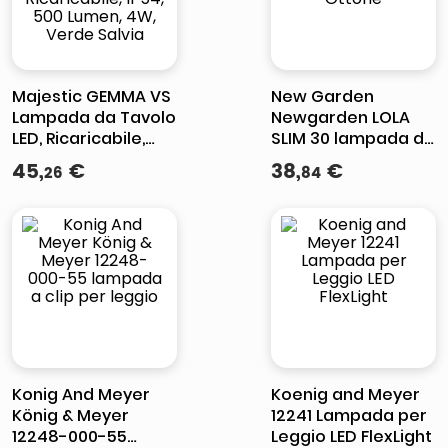
Majestic GEMMA VS
New Garden
Lampada da Tavolo
Newgarden LOLA
LED, Ricaricabile,
SLIM 30 lampada da
IP54, 500 Lumen,
tavolo 2 W LED
45
,
€
38
,
€
26
84
4W, Verde Salvia
Ottone
Konig And Meyer
Koenig and Meyer
König & Meyer
12241 Lampada per
12248-000-55
Leggio LED FlexLight