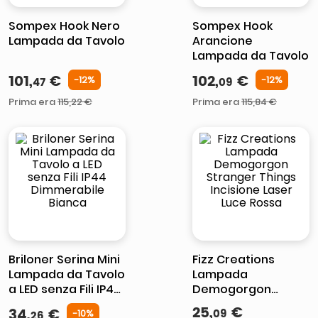
Sompex Hook Nero
Sompex Hook
Lampada da Tavolo
Arancione
Lampada da Tavolo
101
,
€
102
,
€
-
12%
-
12%
47
09
Prima era
115
,
22
€
Prima era
115
,
84
€
Briloner Serina Mini
Fizz Creations
Lampada da Tavolo
Lampada
a LED senza Fili IP44
Demogorgon
Dimmerabile
Stranger Things
25
,
€
34
,
€
09
-
10%
26