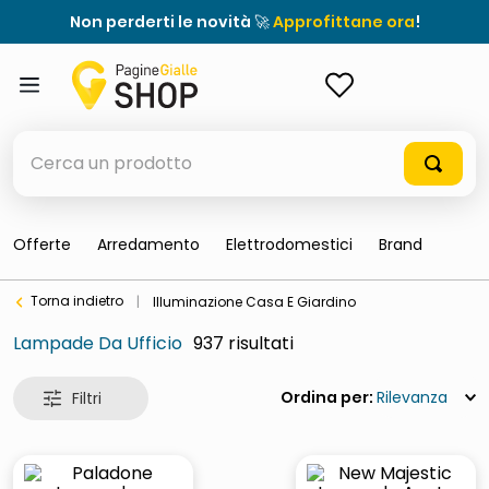
Non perderti le novità 🚀
Approfittane ora
!
ACCEDI
Cerca un prodotto
Offerte
Arredamento
Elettrodomestici
Brand
elenchi telefonici
Torna indietro
|
Illuminazione Casa E Giardino
orologio parete
Lampade Da Ufficio
937
meme
porta tv
Rilevanza
elenco
ombrelloni