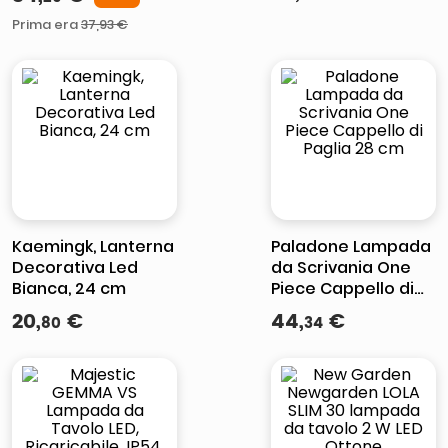
Bianca
Incisione Laser Luce
Rossa
Prima era
37
,
93
€
Kaemingk, Lanterna
Paladone Lampada
Decorativa Led
da Scrivania One
Bianca, 24 cm
Piece Cappello di
Paglia 28 cm
20
,
€
44
,
€
80
34