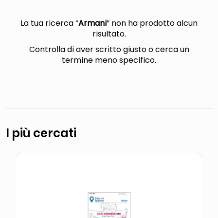
lucidatrice pavimenti
italia independent occhiali sole 0703 thin rotondo sun
La tua ricerca “
Armani
” non ha prodotto alcun
risultato.
pattumiera raccolta differenziata
Controlla di aver scritto giusto o cerca un
crema funghi porcini tartufo
termine meno specifico.
I più cercati