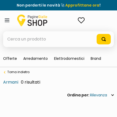
Non perderti le novità 🚀
Approfittane ora
!
ACCEDI
Cerca un prodotto
Offerte
Arredamento
Elettrodomestici
Brand
elenchi telefonici
Torna indietro
orologio parete
Armani
0
porta tv
meme
Rilevanza
elenco
ombrelloni