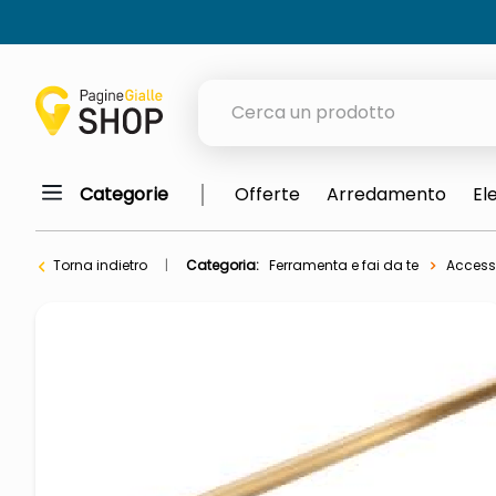
Cerca un prodotto
Categorie
Offerte
Arredamento
El
elenchi telefonici
orologio parete
Torna indietro
Categoria:
Ferramenta e fai da te
Accesso
meme
porta tv
elenco
ombrelloni
italia independent occhiali sol
lucidatrice pavimenti