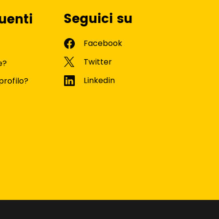
Seguici su
uenti
e?
profilo?