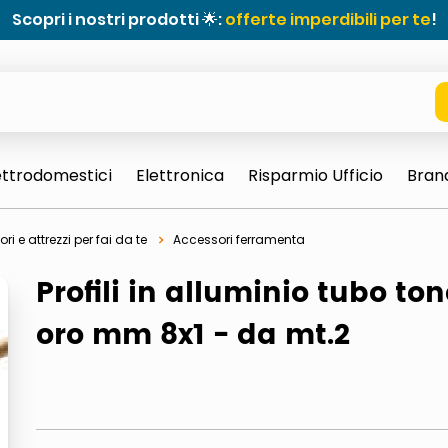
Scopri i nostri prodotti 🌟:
offerte imperdibili per te
!
ettrodomestici
Elettronica
Risparmio Ufficio
Bran
ri e attrezzi per fai da te
Accessori ferramenta
Profili in alluminio tubo to
oro mm 8x1 - da mt.2
e 0703 thin rotondo sun