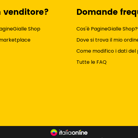
n venditore?
Domande freq
agineGialle Shop
Cos'è PagineGialle Shop?
 marketplace
Dove si trova il mio ordin
Come modifico i dati del 
Tutte le FAQ