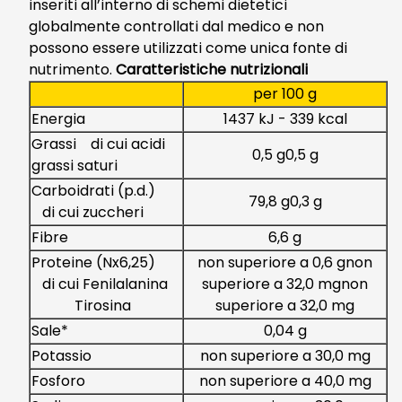
inseriti all’interno di schemi dietetici
globalmente controllati dal medico e non
possono essere utilizzati come unica fonte di
nutrimento.
Caratteristiche nutrizionali
per 100 g
Energia
1437 kJ - 339 kcal
Grassi di cui acidi
0,5 g0,5 g
grassi saturi
Carboidrati (p.d.)
79,8 g0,3 g
di cui zuccheri
Fibre
6,6 g
Proteine (Nx6,25)
non superiore a 0,6 gnon
di cui Fenilalanina
superiore a 32,0 mgnon
Tirosina
superiore a 32,0 mg
Sale*
0,04 g
Potassio
non superiore a 30,0 mg
Fosforo
non superiore a 40,0 mg