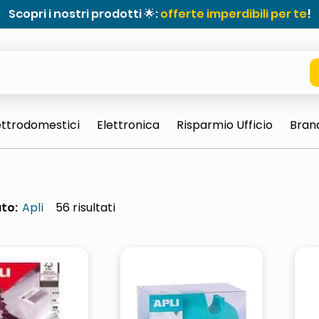
Scopri i nostri prodotti 🌟:
offerte imperdibili per te
!
ettrodomestici
Elettronica
Risparmio Ufficio
Bran
to:
Apli
56