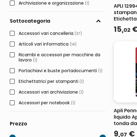
Archiviazione e organizzazione
(
1
)
APLI 1299
stampan
Etichetta
Sottocategoria
stampan
15
,
02
autoade
Accessori vari cancelleria
(
37
)
Articoli vari informatica
(
14
)
Ricambi e accessori per macchine da
lavoro
(
1
)
Portachiavi e buste portadocumenti
(
1
)
Etichettatrici per stampanti
(
1
)
Accessori vari archiviazione
(
1
)
Accessori per notebook
(
1
)
Apli Penn
liquido A
tonda da
Facile da
9
,
€
07
con un p