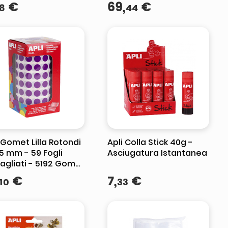
catori - adesivo
€
69
,
€
8
44
vibile -
ensione XL se
 Gomet Lilla Rotondi
Apli Colla Stick 40g -
5 mm - 59 Fogli
Asciugatura Istantanea
agliati - 5192 Gomet
Rotolo - Ideale per
€
7
,
€
10
33
le e Laboratori per
bini