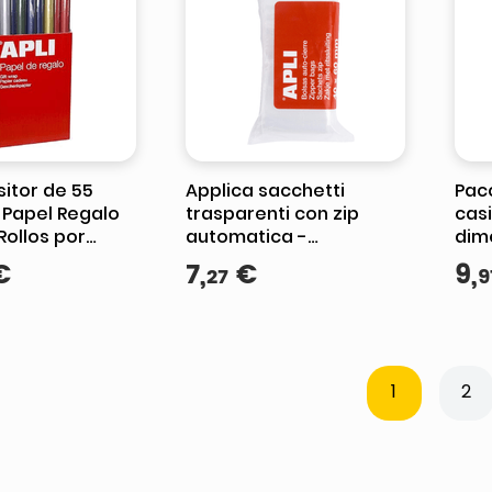
sitor de 55
Applica sacchetti
Pac
 Papel Regalo
trasparenti con zip
casi
 Rollos por
automatica -
dime
Medidas del
dimensioni 40x60 - La
€
7
,
€
9
,
27
9
0x2m - Colores
manipolazione delle
ur
pareti facile e sicura - A
1
2