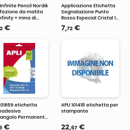
 Infinite Pencil Nordik
Applicazione Etichetta
fezione da matita
Segnalazione Punto
nfinity + mina di
Rosso Especial Cristal 1
rica + cappuccio
U.
€
7
,
€
2
72
ettivo - Scrive fino
 km - Rosa
 01659 etichetta
APLI 101418 etichetta per
oadesiva
stampante
tangolo Permanente
nco 40 pz
€
22
,
€
9
67