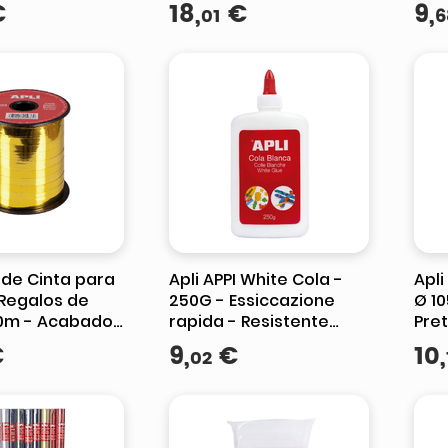
edu
€
18
,
€
9
,
01
6
remo
dim
o de Cinta para
Apli APPI White Cola -
Apli
 Regalos de
250G - Essiccazione
Ø 10
m - Acabado
rapida - Resistente
Pret
 - Color Oro
all'acqua - Ideale per il
per 
€
9
,
€
10
,
02
lavoro e il lavoro
Scuo
scolastico
Bam