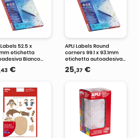
 Labels 52.5 x
APLI Labels Round
7mm etichetta
corners 99.1 x 93.1mm
oadesiva Bianco
etichetta autoadesiva
0 pz
Bianco 600 pz
,
€
25
,
€
43
37