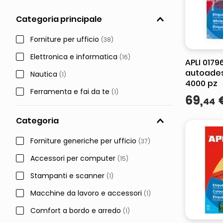
italia independent occhiali sol
Categoria principale
pattumiera raccolta differenzia
Forniture per ufficio
(
38
)
Elettronica e informatica
(
16
)
APLI 0179
autoades
Nautica
(
1
)
4000 pz
Ferramenta e fai da te
(
1
)
69
,
44
Categoria
Forniture generiche per ufficio
(
37
)
Accessori per computer
(
15
)
Stampanti e scanner
(
1
)
Macchine da lavoro e accessori
(
1
)
Comfort a bordo e arredo
(
1
)