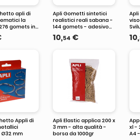
hetto apli di
Apli Gometti sintetici
Apli
ematici la
realistici reali sabana -
viso
 276 gomets in
144 gomets - adesivo
Svil
 - adesivo
rimovibile
educ
€
10
,
€
10
,
54
e - ideale per
iden
viso
hetto Appli di
Apli Elastic applica 200 x
Appl
etallici
3 mm - alta qualità -
xl -
ti Ø32 mm
borsa da 1000gr
A4 