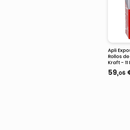
Apli Expo
Rollos de
Kraft - 11
Color - 
59
,
06
Rollo 0.7
Azul Osc