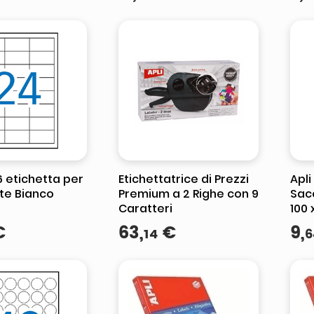
6 etichetta per
Etichettatrice di Prezzi
Apli
te Bianco
Premium a 2 Righe con 9
Sacc
Caratteri
100 
Sicu
€
63
,
€
9
,
14
6
Alim