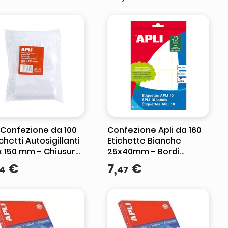
 Confezione da 100
Confezione Apli da 160
hetti Autosigillanti
Etichette Bianche
x 150 mm - Chiusura
25x40mm - Bordi
ra - Adatto per
Smussati - Adesivo
€
7
,
€
4
47
enti
Permanente