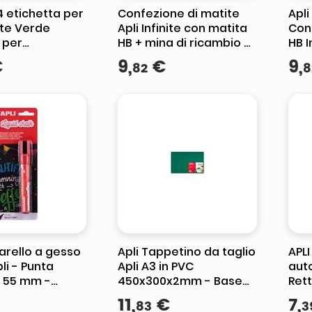
4 etichetta per
Confezione di matite
Apli
te Verde
Apli Infinite con matita
Con
 per
HB + mina di ricambio +
HB I
te
cappuccio protettivo -
rica
€
9
,
€
9
,
82
8
siva
Scrive fino a 16 km -
prot
Rosa
a 16
arello a gesso
Apli Tappetino da taglio
APLI
pli - Punta
Apli A3 in PVC
aut
 55 mm -
450x300x2mm - Base
Ret
 cancellare
antiscivolo - Formula
Bia
11
,
€
7
,
83
3
anno umido
autoriparante