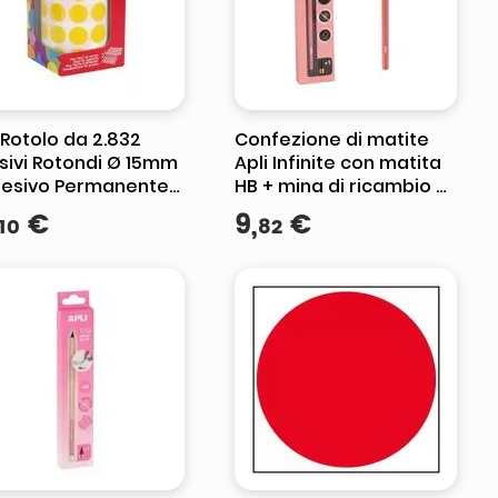
 Rotolo da 2.832
Confezione di matite
sivi Rotondi Ø 15mm
Apli Infinite con matita
desivo Permanente
HB + mina di ricambio +
ase d'Acqua - Senza
cappuccio protettivo -
€
9
,
€
10
82
enti - Colore Giallo
Scrive fino a 16 km -
Verde