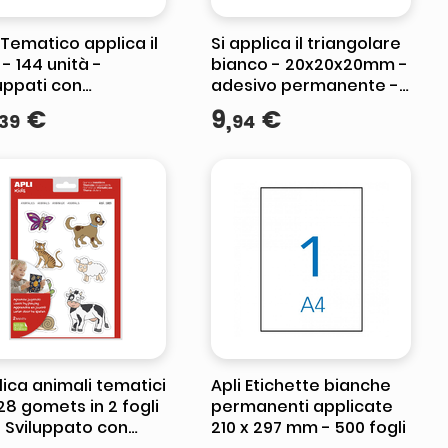
 Tematico applica il
Si applica il triangolare
 - 144 unità -
bianco - 20x20x20mm -
uppati con
adesivo permanente -
atori - Aiuta a
2832 gomets per rullo -
€
9
,
€
39
94
tificare parti del
standard EN -71 e FSC -
ade
ica animali tematici
Apli Etichette bianche
 28 gomets in 2 fogli
permanenti applicate
- Sviluppato con
210 x 297 mm - 500 fogli