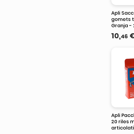
Apli Sacc
gomets t
Granja -
12 foglie
10
,
46
rimovibil
le scuole
Apli Pacc
20 riles m
articola