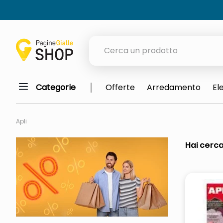
Cerca un prodotto
Categorie
Offerte
Arredamento
El
elenchi telefonici
orologio parete
Apli
porta tv
Hai cerca
meme
ddr5 ram 6000 16 x 2
ombrelloni
elenco
lucidatrice pavimenti