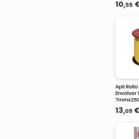
10
,
55
Apli Roll
Envolver
7mmx250
Brillante
13
,
09