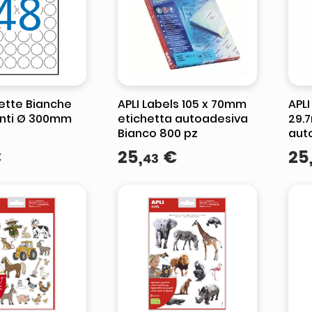
hette Bianche
APLI Labels 105 x 70mm
APLI
nti Ø 300mm
etichetta autoadesiva
29.
Bianco 800 pz
aut
400
€
25
,
€
25
43