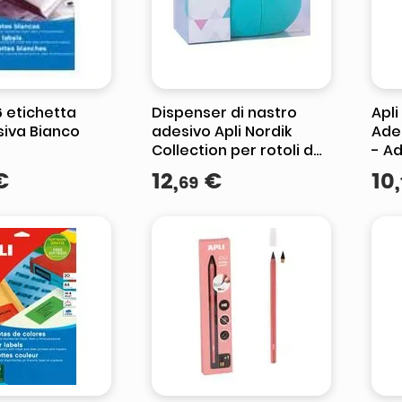
e 0703 thin rotondo sun
ta
6 etichetta
Dispenser di nastro
Apli
iva Bianco
adesivo Apli Nordik
Ade
Collection per rotoli da
- A
19 mm x 33 m - Texture
a B
€
12
,
€
10
,
69
morbida e piacevole al
Solv
tatto - Colori assortiti
casuali