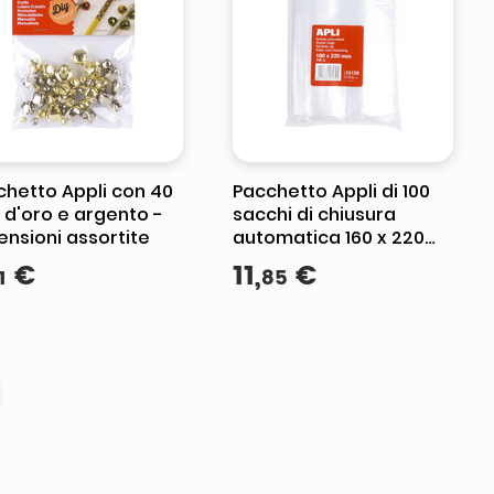
chetto Appli con 40
Pacchetto Appli di 100
 d'oro e argento -
sacchi di chiusura
nsioni assortite
automatica 160 x 220
mm - CHIUSA SICURA -
€
11
,
€
1
85
Cibo adatto