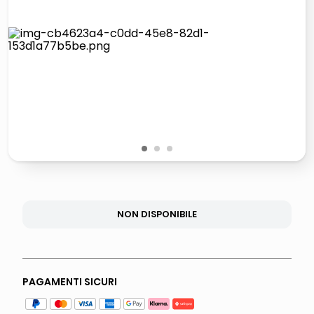
lucidatrice pavimenti
elenco telefonico
pattumiera raccolta differenziata
asciuga capelli spazzola
1
2
3
NON DISPONIBILE
PAGAMENTI SICURI