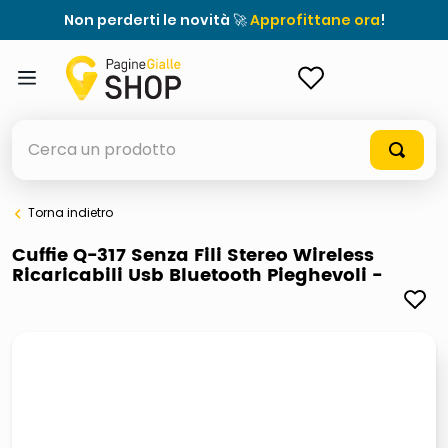
Non perderti le novità 🚀
Approfittane ora
!
ACCEDI
Cerca un prodotto
Torna indietro
elenchi telefonici
Cuffie Q-317 Senza Fili Stereo Wireless
Ricaricabili Usb Bluetooth Pieghevoli -
orologio parete
meme
porta tv
elenco
ombrelloni