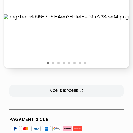
italia independent occhiali sole 0703 thin rotondo sun
lucidatrice pavimenti
pattumiera raccolta differenziata
asciuga capelli spazzola
1
2
3
4
5
6
7
8
NON DISPONIBILE
PAGAMENTI SICURI