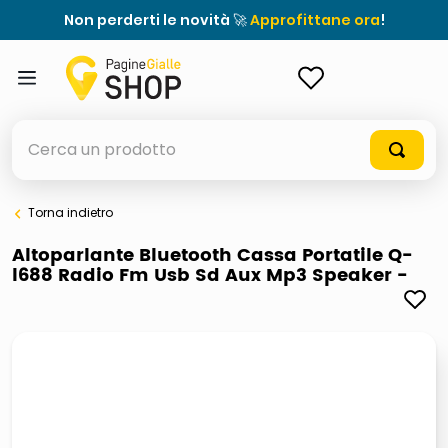
Non perderti le novità 🚀
Approfittane ora
!
ACCEDI
Cerca un prodotto
Torna indietro
elenchi telefonici
Altoparlante Bluetooth Cassa Portatile Q-
l688 Radio Fm Usb Sd Aux Mp3 Speaker -
meme
porta tv
elenco
ombrelloni
lucidatrice pavimenti