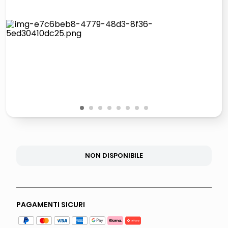
italia independent occhiali sole 0703 thin rotondo sun
pattumiera raccolta differenziata
elenco telefonico
asciuga capelli spazzola
1
2
3
4
5
6
7
8
NON DISPONIBILE
PAGAMENTI SICURI