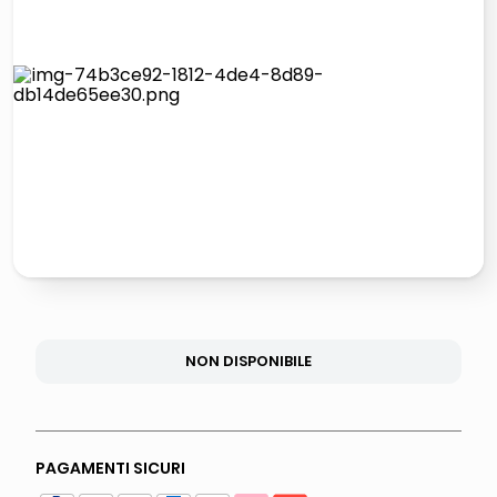
italia independent occhiali sole 0703 thin rotondo sun
lucidatrice pavimenti
pattumiera raccolta differenziata
asciuga capelli spazzola
NON DISPONIBILE
PAGAMENTI SICURI