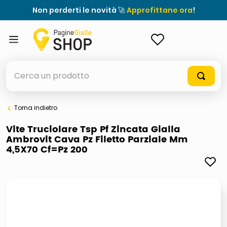
Non perderti le novità 🚀
Approfittane ora
!
ACCEDI
Cerca un prodotto
Torna indietro
elenchi telefonici
Vite Truciolare Tsp Pf Zincata Gialla
Ambrovit Cava Pz Filetto Parziale Mm
orologio parete
4,5X70 Cf=Pz 200
meme
porta tv
elenco
ombrelloni