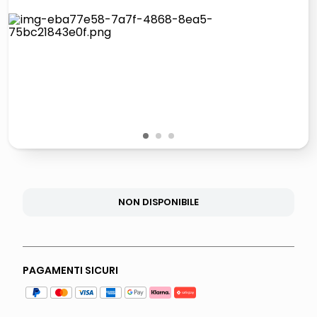
italia independent occhiali sole 0703 thin rotondo sun
pattumiera raccolta differenziata
elenco telefonico
asciuga capelli spazzola
1
2
3
NON DISPONIBILE
PAGAMENTI SICURI