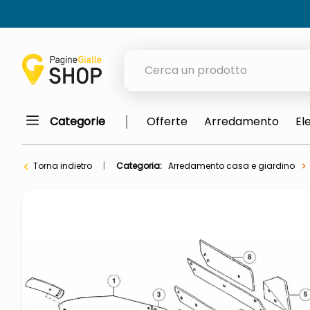
Cerca un prodotto
Categorie
Offerte
Arredamento
El
elenchi telefonici
orologio parete
Torna indietro
Categoria:
Arredamento casa e giardino
porta tv
meme
elenco
ombrelloni
lucidatrice pavimenti
italia independent occhiali sol