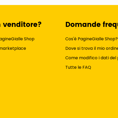
n venditore?
Domande freq
agineGialle Shop
Cos'è PagineGialle Shop?
 marketplace
Dove si trova il mio ordin
Come modifico i dati del 
Tutte le FAQ