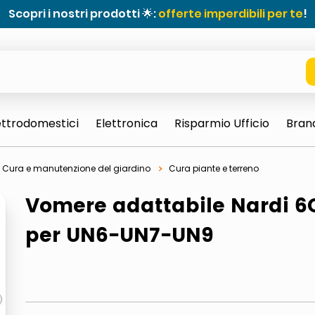
Scopri i nostri prodotti 🌟:
offerte imperdibili per te
!
ettrodomestici
Elettronica
Risparmio Ufficio
Bran
Cura e manutenzione del giardino
Cura piante e terreno
Vomere adattabile Nardi 6
per UN6-UN7-UN9
e 0703 thin rotondo sun