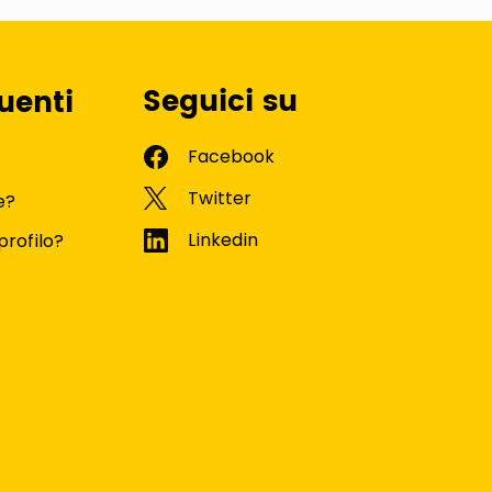
Seguici su
uenti
e?
profilo?