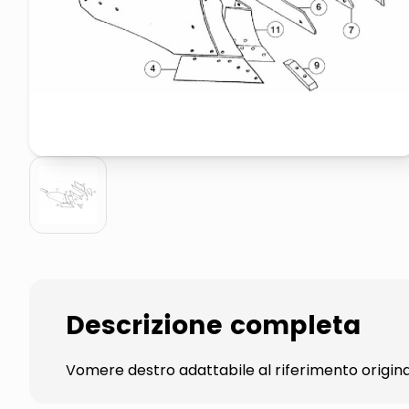
pattumiera raccolta differenzia
crema funghi porcini tartufo
Descrizione completa
Vomere destro adattabile al riferimento origi