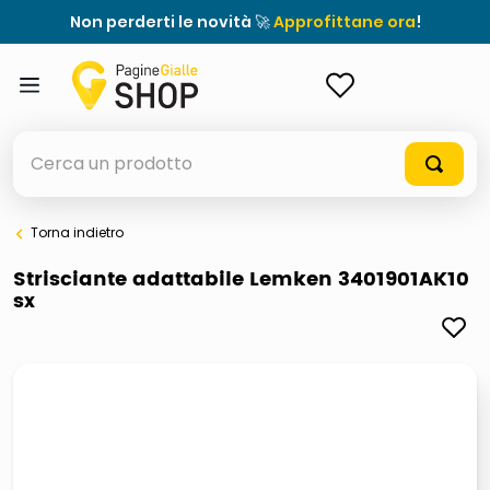
Non perderti le novità 🚀
Approfittane ora
!
ACCEDI
Cerca un prodotto
Torna indietro
elenchi telefonici
Strisciante adattabile Lemken 3401901AK10
sx
meme
elenco
ombrelloni
italia independent occhiali sole 0703 thin rotondo sun
astuccio oxford