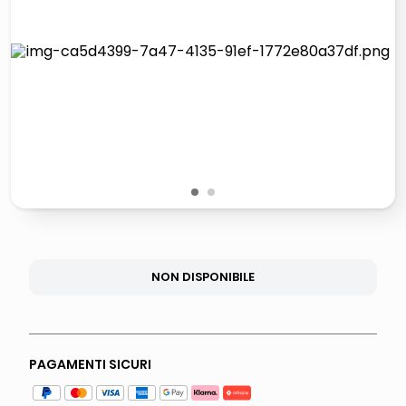
lucidatrice pavimenti
airpods
pattumiera raccolta differenziata
asciuga capelli spazzola
1
2
NON DISPONIBILE
PAGAMENTI SICURI