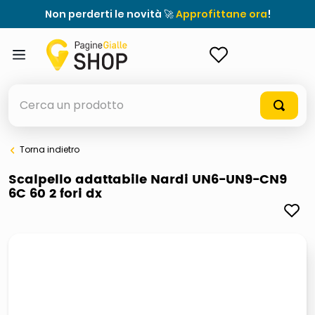
Non perderti le novità 🚀
Approfittane ora
!
ACCEDI
Cerca un prodotto
Torna indietro
elenchi telefonici
Scalpello adattabile Nardi UN6-UN9-CN9
6C 60 2 fori dx
orologio parete
porta tv
meme
elenco
ombrelloni