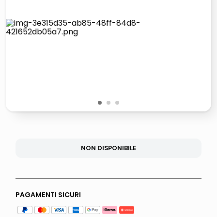
lucidatrice pavimenti
italia independent occhiali sole 0703 thin rotondo sun
pattumiera raccolta differenziata
crema funghi porcini tartufo
1
2
3
NON DISPONIBILE
PAGAMENTI SICURI