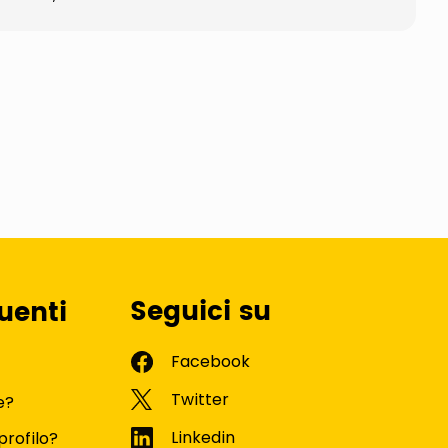
Seguici su
uenti
e?
profilo?