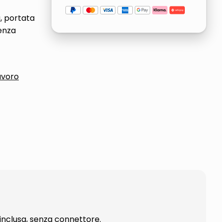
, portata
senza
avoro
inclusa, senza connettore.