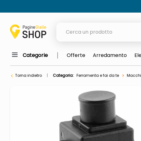
Cerca un prodotto
Categorie
Offerte
Arredamento
El
elenchi telefonici
orologio parete
Torna indietro
Categoria:
Ferramenta e fai da te
Macchi
meme
porta tv
elenco
ombrelloni
lucidatrice pavimenti
italia independent occhiali sol