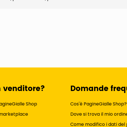
n venditore?
Domande freq
agineGialle Shop
Cos'è PagineGialle Shop?
 marketplace
Dove si trova il mio ordin
Come modifico i dati del 