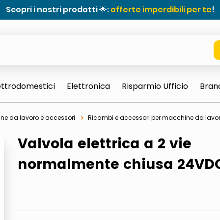
Scopri i nostri prodotti 🌟:
offerte imperdibili per te
!
ettrodomestici
Elettronica
Risparmio Ufficio
Bran
ne da lavoro e accessori
Ricambi e accessori per macchine da lavo
Valvola elettrica a 2 vie
normalmente chiusa 24VD
e 0703 thin rotondo sun