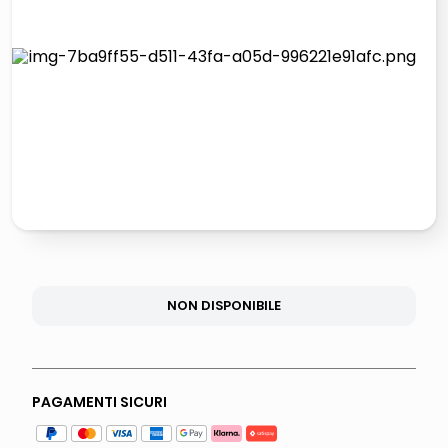
lucidatrice pavimenti
elenco telefonico
pattumiera raccolta differenziata
asciuga capelli spazzola
NON DISPONIBILE
PAGAMENTI SICURI