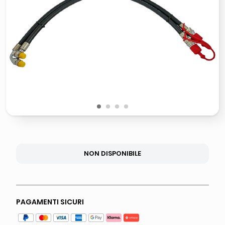
italia independent occhiali sole 0703 thin rotondo sun
pattumiera raccolta differenziata
elenco telefonico
asciuga capelli spazzola
1
2
3
4
NON DISPONIBILE
PAGAMENTI SICURI