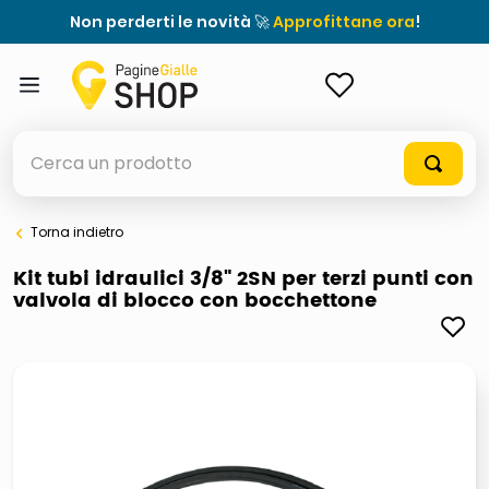
Non perderti le novità 🚀
Approfittane ora
!
ACCEDI
Cerca un prodotto
Torna indietro
elenchi telefonici
Kit tubi idraulici 3/8" 2SN per terzi punti con
valvola di blocco con bocchettone
meme
porta tv
elenco
ombrelloni
lucidatrice pavimenti