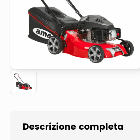
pattumiera raccolta differenzia
elenco telefonico
Descrizione completa