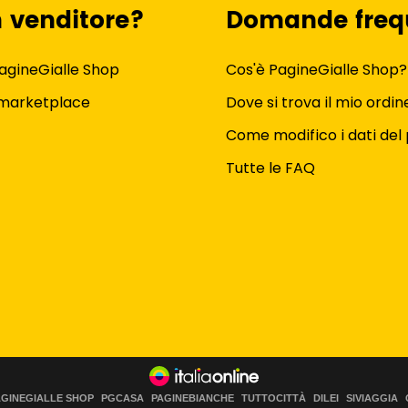
n venditore?
Domande freq
agineGialle Shop
Cos'è PagineGialle Shop?
 marketplace
Dove si trova il mio ordin
Come modifico i dati del 
Tutte le FAQ
AGINEGIALLE SHOP
PGCASA
PAGINEBIANCHE
TUTTOCITTÀ
DILEI
SIVIAGGIA