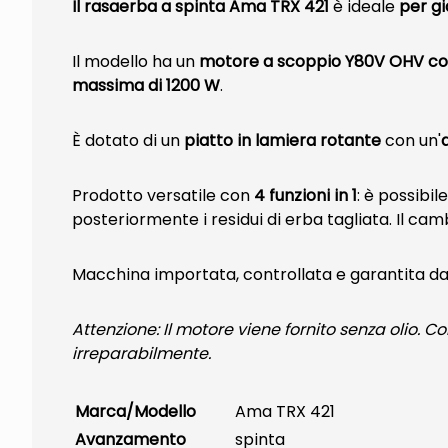
Il rasaerba a spinta Ama TRX 421
è ideale
per gi
Il modello ha un
motore a scoppio Y80V OHV con 
massima di 1200 W
.
È dotato di un
piatto in lamiera rotante
con un'
Prodotto versatile con
4 funzioni in 1
: è possibil
posteriormente i residui di erba tagliata. Il ca
Macchina importata, controllata e garantita da
Attenzione: Il motore viene fornito senza olio. C
irreparabilmente.
Marca/Modello
Ama TRX 421
Avanzamento
spinta