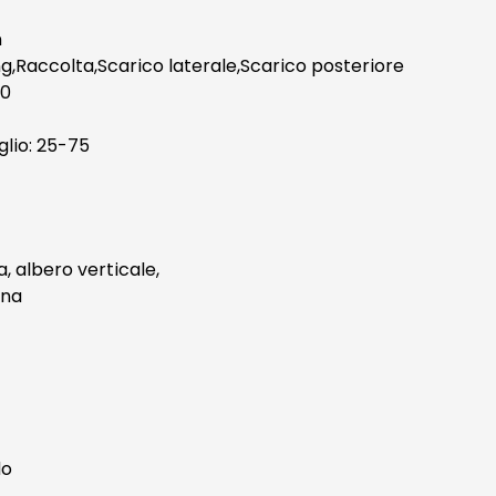
m
ing,Raccolta,Scarico laterale,Scarico posteriore
00
glio: 25-75
, albero verticale,
ina
do