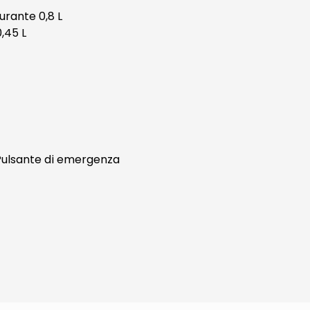
rante 0,8 L
,45 L
 Pulsante di emergenza