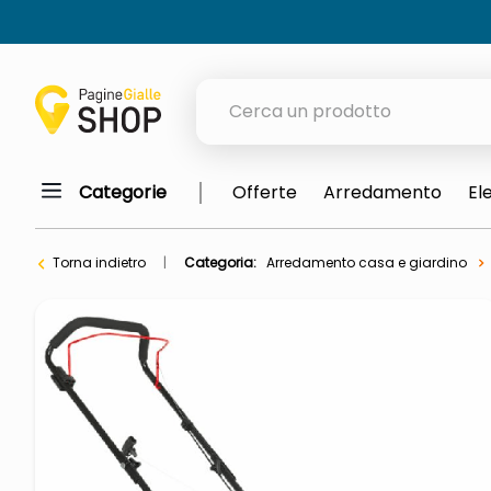
Cerca un prodotto
Categorie
Offerte
Arredamento
El
elenchi telefonici
orologio parete
Torna indietro
Categoria:
Arredamento casa e giardino
meme
porta tv
elenco
ombrelloni
lucidatrice pavimenti
italia independent occhiali sol