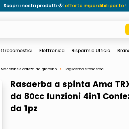
Scopri i nostri prodotti 🌟:
offerte imperdibili per te
!
ettrodomestici
Elettronica
Risparmio Ufficio
Bran
Macchine e attrezzi da giardino
Tagliaerba e tosaerba
Rasaerba a spinta Ama TRX
da 80cc funzioni 4in1 Confe
da 1pz
e 0703 thin rotondo sun