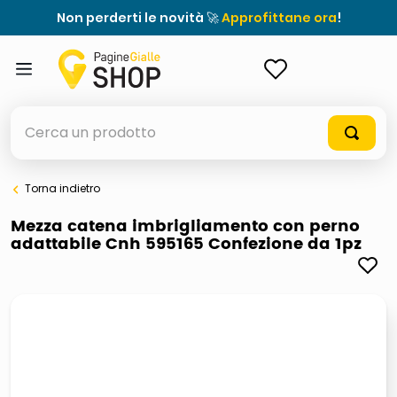
Non perderti le novità 🚀
Approfittane ora
!
ACCEDI
Cerca un prodotto
Torna indietro
elenchi telefonici
Mezza catena imbrigliamento con perno
adattabile Cnh 595165 Confezione da 1pz
orologio parete
porta tv
meme
ddr5 ram 6000 16 x 2
ombrelloni