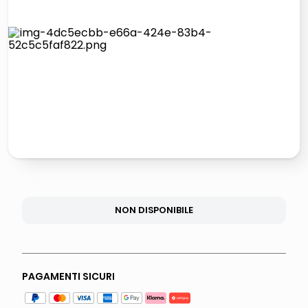
lucidatrice pavimenti
italia independent occhiali sole 0703 thin rotondo sun
pattumiera raccolta differenziata
elenco
NON DISPONIBILE
PAGAMENTI SICURI