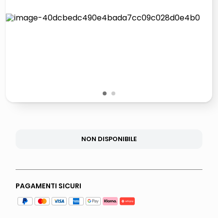
lucidatrice pavimenti
pattumiera raccolta differenziata
elenco telefonico
faro solare
1
2
NON DISPONIBILE
PAGAMENTI SICURI