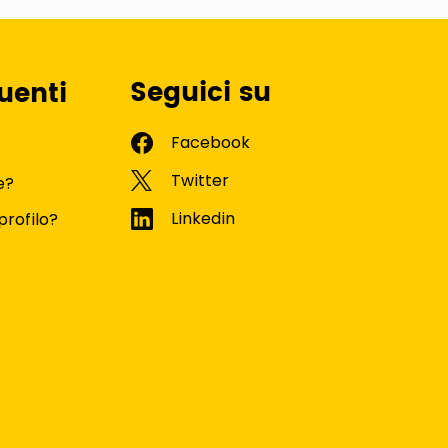
Seguici su
uenti
e?
profilo?