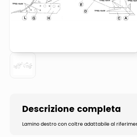
pattumiera raccolta differenzia
asciuga capelli spazzola
Descrizione completa
Lamino destro con coltre adattabile al riferim