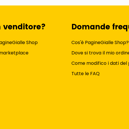
n venditore?
Domande freq
agineGialle Shop
Cos'è PagineGialle Shop?
 marketplace
Dove si trova il mio ordin
Come modifico i dati del 
Tutte le FAQ