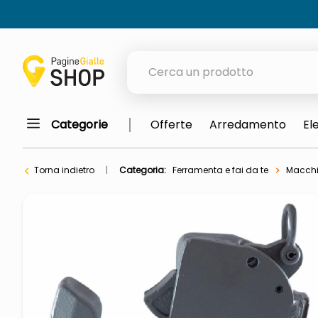
Cerca un prodotto
Categorie
Offerte
Arredamento
El
elenchi telefonici
meme
Torna indietro
Categoria:
Ferramenta e fai da te
Macchi
porta tv
elenco
ombrelloni
italia independent occhiali sol
lucidatrice pavimenti
elenco telefonico