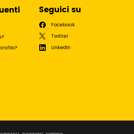
Seguici su
uenti
e?
profilo?