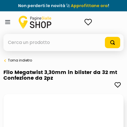
Non perderti le novità 🚀
Approfittane ora
!
ACCEDI
Cerca un prodotto
Torna indietro
elenchi telefonici
Filo Megatwist 3,30mm in blister da 32 mt
Confezione da 2pz
orologio parete
meme
porta tv
elenco
ombrelloni