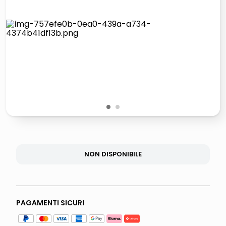
lucidatrice pavimenti
italia independent occhiali sole 0703 thin rotondo sun
pattumiera raccolta differenziata
elenco telefonico
1
2
NON DISPONIBILE
PAGAMENTI SICURI