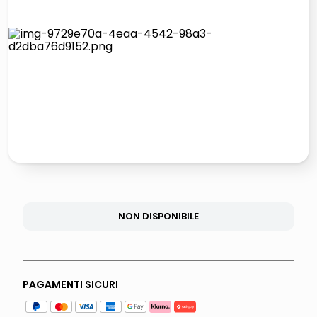
lucidatrice pavimenti
elenco telefonico
pattumiera raccolta differenziata
asciuga capelli spazzola
NON DISPONIBILE
PAGAMENTI SICURI