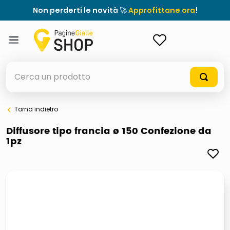
Non perderti le novità 🚀
Approfittane ora
!
ACCEDI
Cerca un prodotto
Torna indietro
elenchi telefonici
Diffusore tipo francia ø 150 Confezione da
1pz
meme
porta tv
elenco
ombrelloni
italia independent occhiali sole 0703 thin rotondo sun