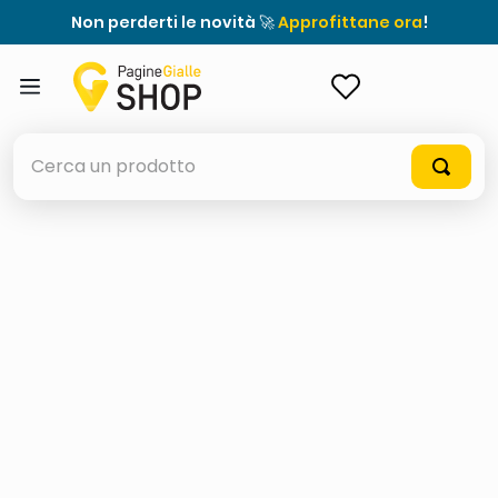
Non perderti le novità 🚀
Approfittane ora
!
ACCEDI
Cerca un prodotto
elenchi telefonici
orologio parete
porta tv
meme
elenco
ombrelloni