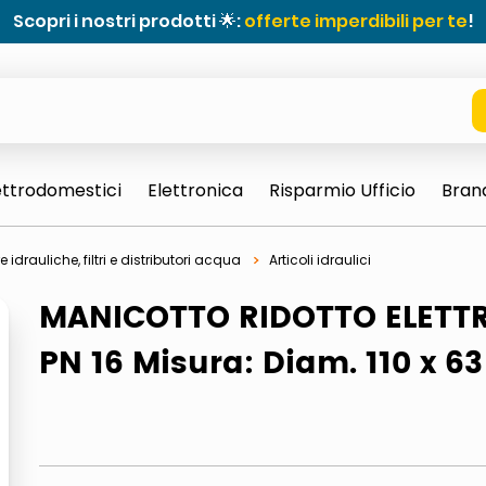
Scopri i nostri prodotti 🌟:
offerte imperdibili per te
!
ettrodomestici
Elettronica
Risparmio Ufficio
Bran
e idrauliche, filtri e distributori acqua
Articoli idraulici
MANICOTTO RIDOTTO ELETT
PN 16 Misura: Diam. 110 x 63
e 0703 thin rotondo sun