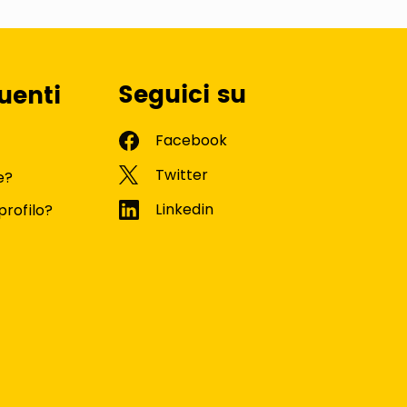
Seguici su
uenti
e?
profilo?