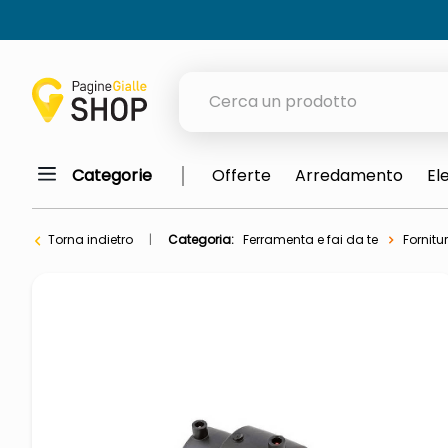
Cerca un prodotto
Categorie
Offerte
Arredamento
El
elenchi telefonici
orologio parete
Torna indietro
Categoria:
Ferramenta e fai da te
Fornitur
meme
porta tv
elenco
ombrelloni
italia independent occhiali sol
lucidatrice pavimenti