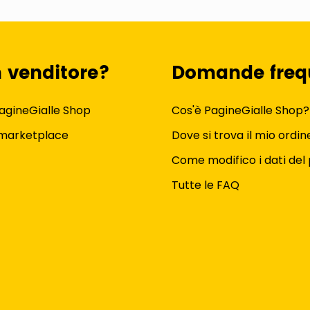
n venditore?
Domande freq
agineGialle Shop
Cos'è PagineGialle Shop?
 marketplace
Dove si trova il mio ordin
Come modifico i dati del 
Tutte le FAQ