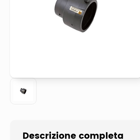
pattumiera raccolta differenzia
asciuga capelli spazzola
Descrizione completa