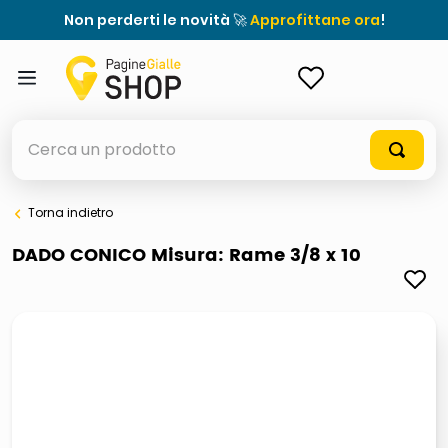
Non perderti le novità 🚀
Approfittane ora
!
ACCEDI
Cerca un prodotto
Torna indietro
elenchi telefonici
DADO CONICO Misura: Rame 3/8 x 10
orologio parete
meme
porta tv
elenco
ombrelloni