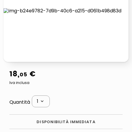
lucidatrice pavimenti
airpods
pattumiera raccolta differenziata
asciuga capelli spazzola
18
,
€
05
Iva inclusa
1
Quantità
DISPONIBILITÀ IMMEDIATA