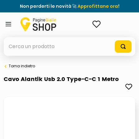
Non perderti le novità 🚀
Approfittane ora
!
ACCEDI
Cerca un prodotto
Torna indietro
elenchi telefonici
Cavo Alantik Usb 2.0 Type-C-C 1 Metro
orologio parete
porta tv
meme
ddr5 ram 6000 16 x 2
ombrelloni