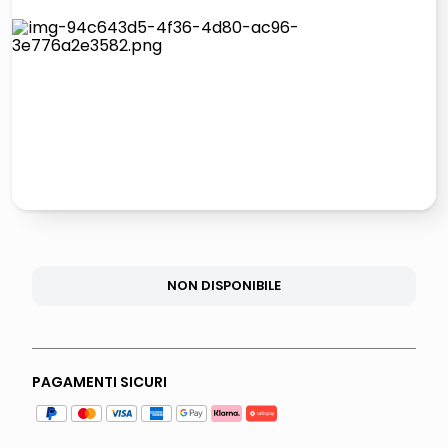
elenco
lucidatrice pavimenti
italia independent occhiali sole 0703 thin rotondo sun
pattumiera raccolta differenziata
NON DISPONIBILE
PAGAMENTI SICURI