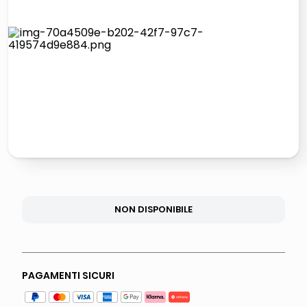
lucidatrice pavimenti
elenco telefonico
pattumiera raccolta differenziata
asciuga capelli spazzola
NON DISPONIBILE
PAGAMENTI SICURI