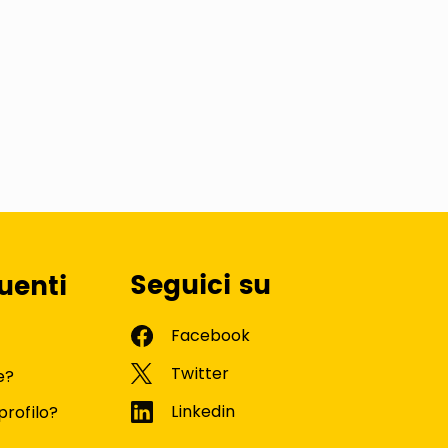
Seguici su
uenti
e?
profilo?