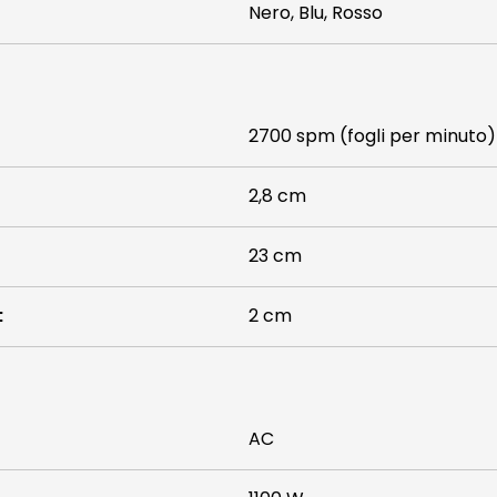
Nero, Blu, Rosso
2700 spm (fogli per minuto)
2,8 cm
23 cm
:
2 cm
AC