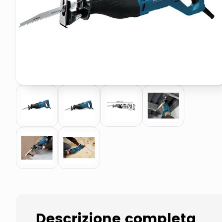
pattumiera raccolta differenzia
elenco telefonico
Descrizione completa