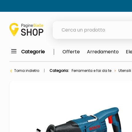
Cerca un prodotto
Categorie
Offerte
Arredamento
El
elenchi telefonici
orologio parete
Torna indietro
Categoria:
Ferramenta e fai da te
Utensili
meme
porta tv
elenco
ombrelloni
lucidatrice pavimenti
italia independent occhiali sol