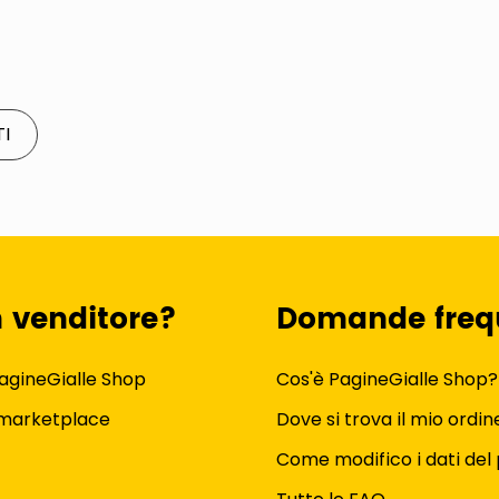
TI
n venditore?
Domande freq
agineGialle Shop
Cos'è PagineGialle Shop?
 marketplace
Dove si trova il mio ordin
Come modifico i dati del 