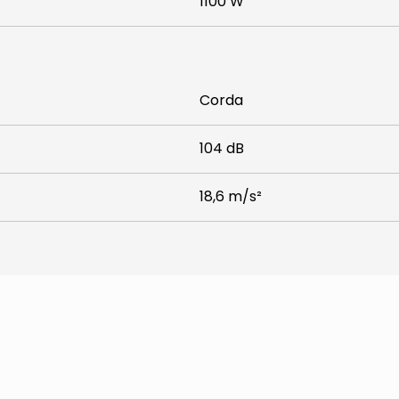
1100 W
Corda
104 dB
18,6 m/s²