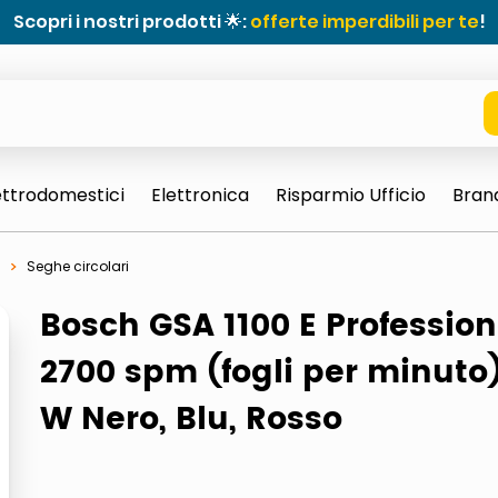
Scopri i nostri prodotti 🌟:
offerte imperdibili per te
!
ettrodomestici
Elettronica
Risparmio Ufficio
Bran
Seghe circolari
Bosch GSA 1100 E Profession
2700 spm (fogli per minuto)
W Nero, Blu, Rosso
e 0703 thin rotondo sun