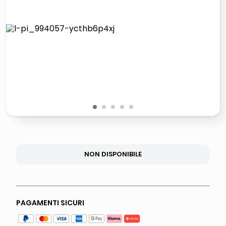
lucidatrice pavimenti
airpods
pattumiera raccolta differenziata
asciuga capelli spazzola
1
2
3
4
5
NON DISPONIBILE
PAGAMENTI SICURI